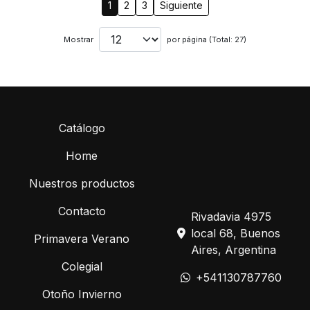
1
2
3
Siguiente
Mostrar
por página (Total: 27)
Catálogo
Home
Nuestros productos
Contacto
Rivadavia 4975
local 68, Buenos
Primavera Verano
Aires, Argentina
Colegial
+541130787760
Otoño Invierno