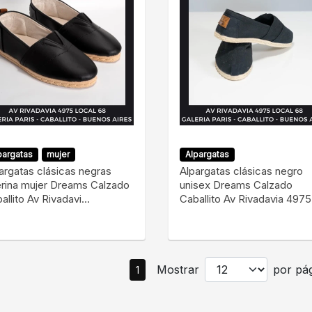
pargatas
mujer
Alpargatas
argatas clásicas negras
Alpargatas clásicas negro
rina mujer Dreams Calzado
unisex Dreams Calzado
allito Av Rivadavi...
Caballito Av Rivadavia 4975 l
Mostrar
por pág
1