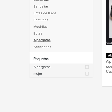
Sandalias
Botas de lluvia
Pantuflas
Mochilas
Botas
Alpargatas
Accesorios
Al
Etiquetas
Alp
cue
Alpargatas
Cab
mujer