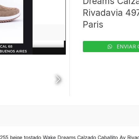
Dreams Calza
Rivadavia 497
Paris
ENVIAR 
s 255 beige tostado Wake Dreams Calzado Caballito Av Rivad