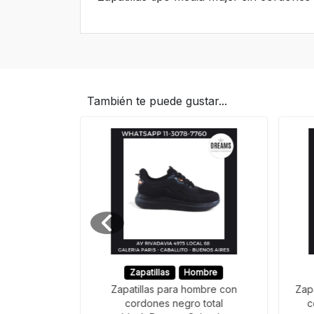
También te puede gustar...
Zapatillas
Hombre
das mujer
Zapatillas para hombre con
Zapa
on Dreams
cordones negro total
c