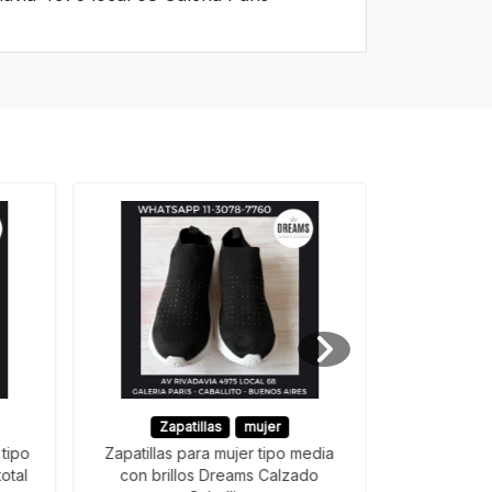
Zapatillas
mujer
 tipo
Zapatillas para mujer tipo media
zapatillas 
otal
con brillos Dreams Calzado
tipo med