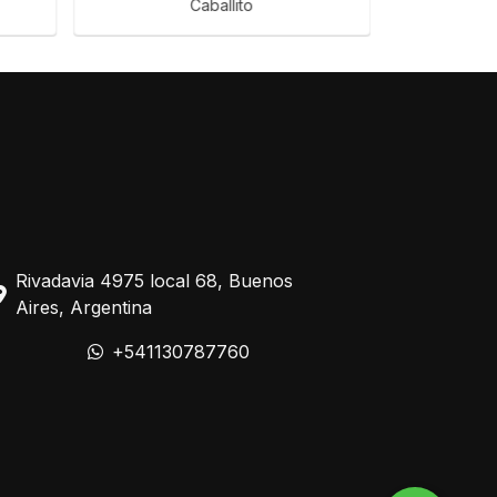
Caballito
Cal
Rivadavia 4975 local 68, Buenos
Aires, Argentina
+541130787760