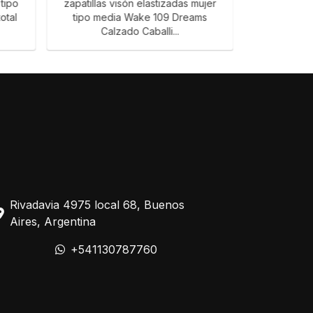
 tipo
zapatillas visón elastizadas mujer
Zapatillas 
otal
tipo media Wake 109 Dreams
Airness 
Calzado Caballi...
Ca
Rivadavia 4975 local 68, Buenos
Aires, Argentina
+541130787760