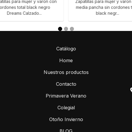
tillas para mujer y varon con
Zapatillas para mujer y varon
ordones total black negro
media pancha sin cordones t
Dreams Calzado...
black negr...
Catálogo
Home
Nuestros productos
Contacto
Primavera Verano
Colegial
Otoño Invierno
BLOG