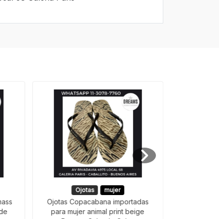
Ojotas
mujer
O
mass
Ojotas Copacabana importadas
ojotas Co
ide
para mujer animal print beige
para mujer