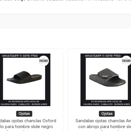
Ojotas
Ojotas
dalias ojotas chanclas Oxford
Sandalias ojotas chanclas A
lo para hombre slide negro
con abrojo para hombre sl