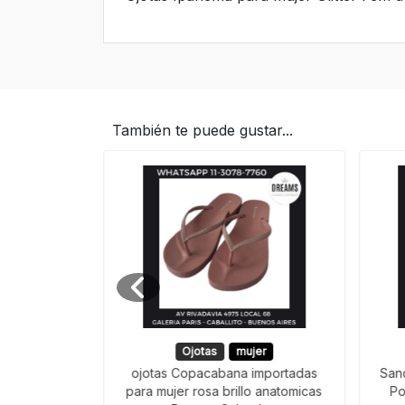
También te puede gustar...
Ojotas
mujer
clas Oxford
ojotas Copacabana importadas
San
hombre slide
para mujer rosa brillo anatomicas
Po