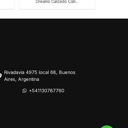
Dreams Calzado Cab...
Cab
Rivadavia 4975 local 68, Buenos
Aires, Argentina
+541130787760