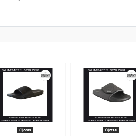
Ojotas
Ojotas