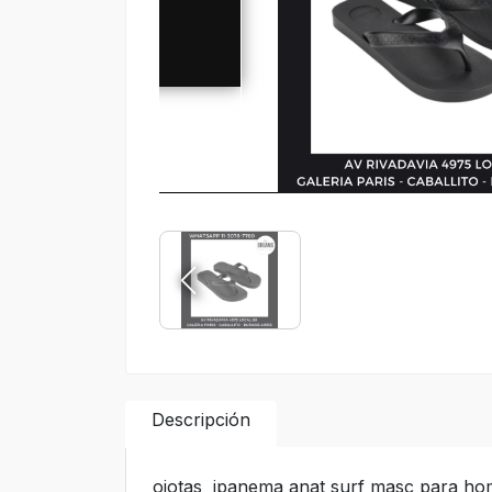
Descripción
ojotas ipanema anat surf masc para hom