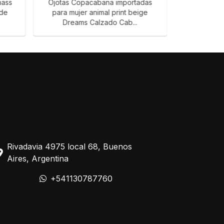
mass
Ojotas Copacabana importadas
ojotas Co
ide
para mujer animal print beige
para mujer
Dreams Calzado Cab...
Cab
Rivadavia 4975 local 68, Buenos
Aires, Argentina
+541130787760