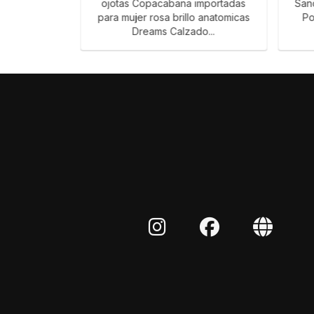
clas Oxford
ojotas Copacabana importadas
San
hombre slide
para mujer rosa brillo anatomicas
Po
Dreams Calzado...