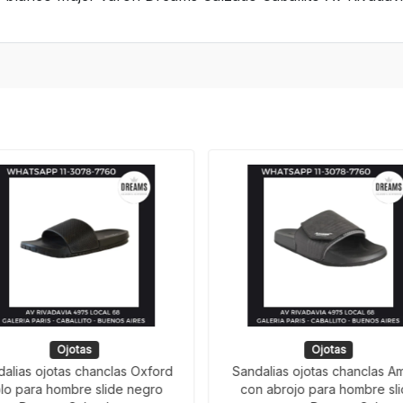
Ojotas
Ojotas
dalias ojotas chanclas Oxford
Sandalias ojotas chanclas A
lo para hombre slide negro
con abrojo para hombre sl