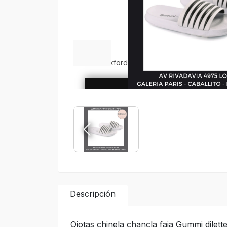
Descripción
Ojotas chinela chancla faja Gummi dilet