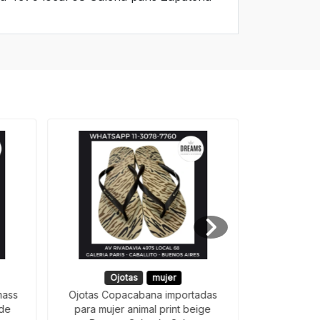
Ojotas
mujer
O
mass
Ojotas Copacabana importadas
ojotas Co
ide
para mujer animal print beige
para mujer