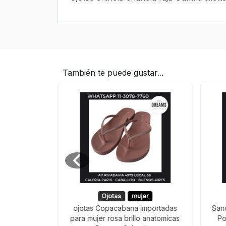
También te puede gustar...
Ojotas
mujer
clas Oxford
ojotas Copacabana importadas
San
hombre slide
para mujer rosa brillo anatomicas
Po