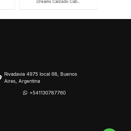
Dreams Calzado Cab...
Cab
Rivadavia 4975 local 68, Buenos
Aires, Argentina
+541130787760