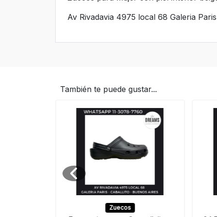
Av Rivadavia 4975 local 68 Galeria Pari
También te puede gustar...
banda para
Zuecos
na Dreams