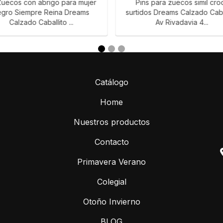
Zuecos con abrigo para mujer
Pins para zuecos simil cro
egro Siempre Reina Dreams
surtidos Dreams Calzado Caba
Calzado Caballito ...
Av Rivadavia 4...
Catálogo
Home
Nuestros productos
Contacto
Primavera Verano
Colegial
Otoño Invierno
BLOG