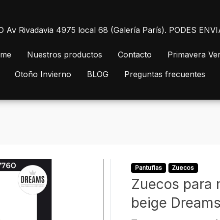
 Rivadavia 4975 local 68 (Galería París). PODES E
me
Nuestros productos
Contacto
Primavera Ve
Otoño Invierno
BLOG
Preguntas frecuentes
Pantuflas
Zuecos
Zuecos para m
beige Dreams