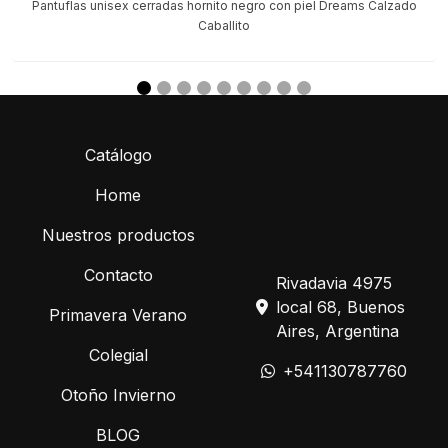
Pantuflas unisex cerradas hornito negro con piel Dreams Calzado
Caballito
Catálogo
Home
Nuestros productos
Contacto
Rivadavia 4975
local 68, Buenos
Primavera Verano
Aires, Argentina
Colegial
+541130787760
Otoño Invierno
BLOG