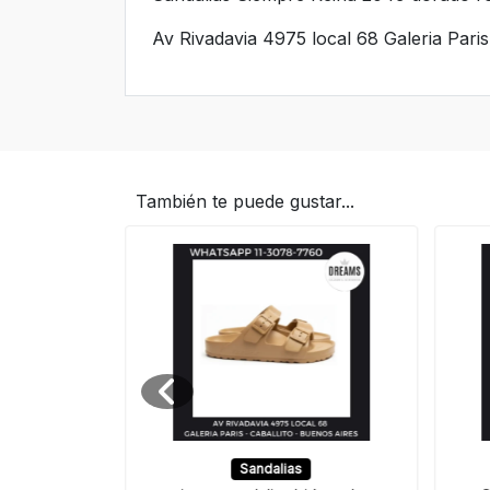
Av Rivadavia 4975 local 68 Galeria Pari
También te puede gustar...
lias
Sandalias