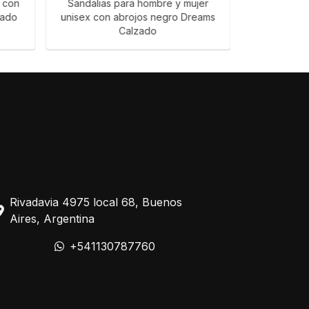
n con
Sandalias para hombre y mujer
Sandalias 
zado
unisex con abrojos negro Dreams
abrojos n
Calzado
Ca
Rivadavia 4975 local 68, Buenos
Aires, Argentina
+541130787760