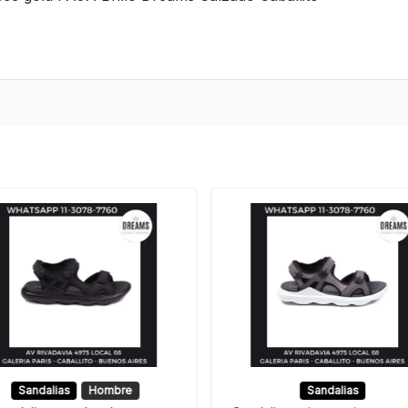
s
Sandalias
Hombre
Sandalias