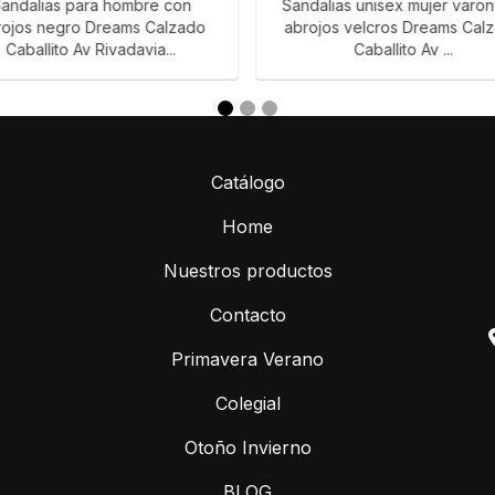
andalias para hombre con
Sandalias unisex mujer varo
rojos negro Dreams Calzado
abrojos velcros Dreams Cal
Caballito Av Rivadavia...
Caballito Av ...
Catálogo
Home
Nuestros productos
Contacto
Primavera Verano
Colegial
Otoño Invierno
BLOG