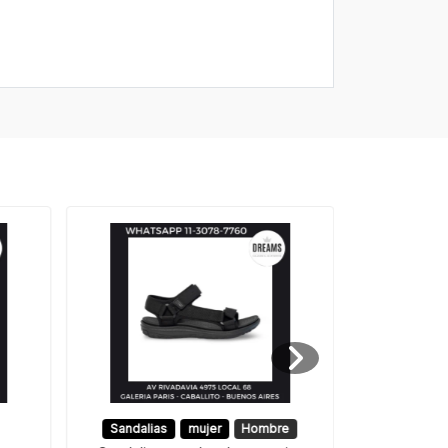
Sandalias
mujer
Hombre
Sandalia