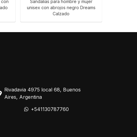
n con
Sandalias para hombre y mujer
Sandalias 
zado
unisex con abrojos negro Dreams
abrojos n
Calzado
Ca
Rivadavia 4975 local 68, Buenos
Aires, Argentina
+541130787760