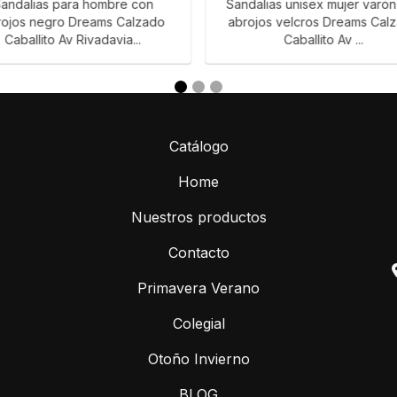
andalias para hombre con
Sandalias unisex mujer varo
rojos negro Dreams Calzado
abrojos velcros Dreams Cal
Caballito Av Rivadavia...
Caballito Av ...
Catálogo
Home
Nuestros productos
Contacto
Primavera Verano
Colegial
Otoño Invierno
BLOG