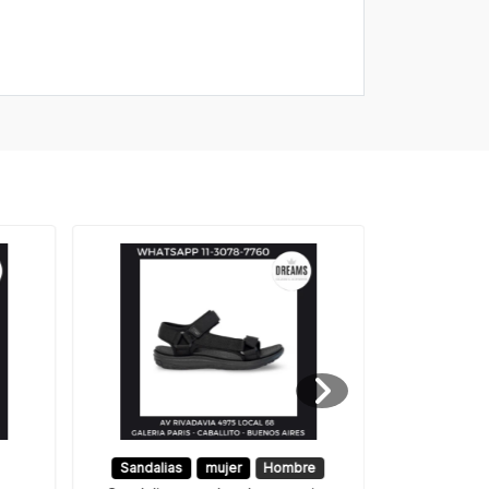
Sandalias
mujer
Hombre
Sandalia