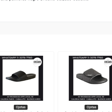
Ojotas
Ojotas