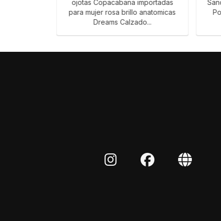
clas Oxford
ojotas Copacabana importadas
San
hombre slide
para mujer rosa brillo anatomicas
Po
Dreams Calzado...