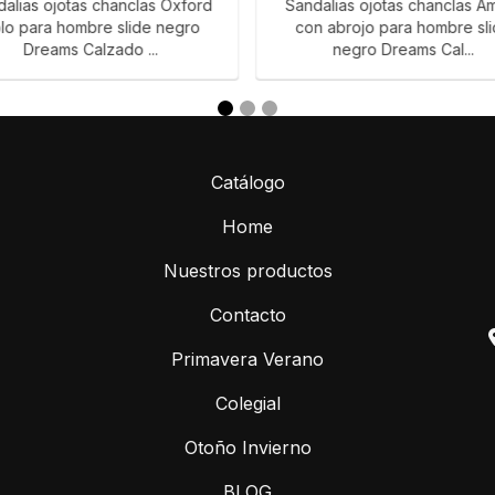
dalias ojotas chanclas Oxford
Sandalias ojotas chanclas A
lo para hombre slide negro
con abrojo para hombre sl
Dreams Calzado ...
negro Dreams Cal...
Catálogo
Home
Nuestros productos
Contacto
Primavera Verano
Colegial
Otoño Invierno
BLOG