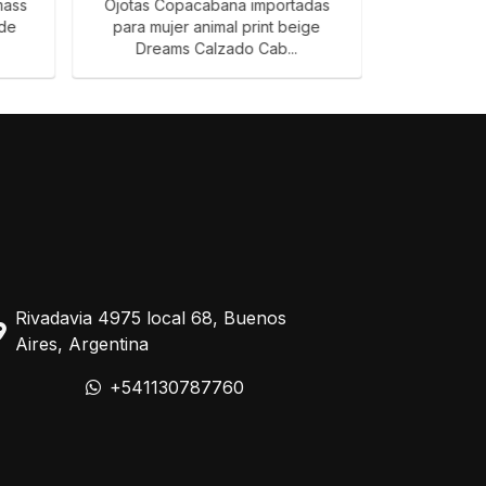
mass
Ojotas Copacabana importadas
ojotas Co
ide
para mujer animal print beige
para mujer
Dreams Calzado Cab...
Cab
Rivadavia 4975 local 68, Buenos
Aires, Argentina
+541130787760