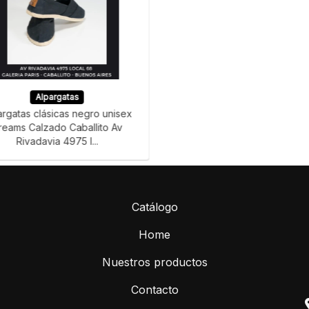
Alpargatas
argatas clásicas negro unisex
reams Calzado Caballito Av
Rivadavia 4975 l...
Catálogo
Home
Nuestros productos
Contacto