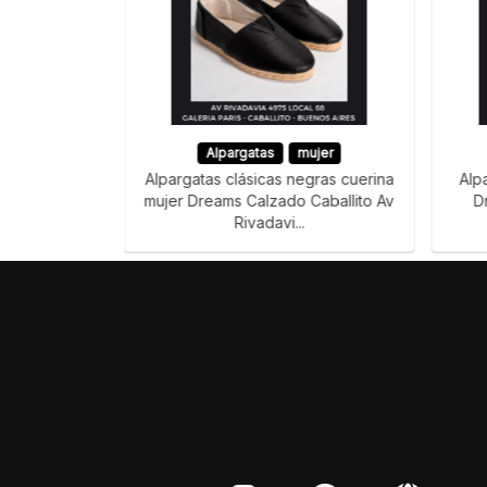
Alpargatas
mujer
Alpargatas clásicas negras cuerina
Alp
mujer Dreams Calzado Caballito Av
D
Rivadavi...